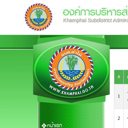
องค์การบริหารส
Khamphai Subdistrict Admini
#
1
2
หน้าแรก