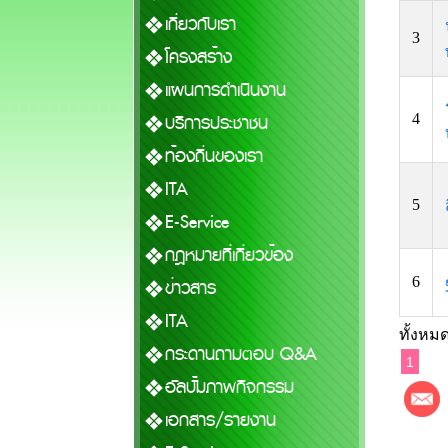
เกี่ยวกับเรา
3
โครงสร้าง
แผนการดำเนินงาน
บริการประชาชน
4
ท้องถิ่นของเรา
ITA
5
E-Service
กฎหมายที่เกี่ยวข้อง
6
ข่าวสาร
ITA
ทั้งหมด
กระดานถามตอบ Q&A
1
อัลบั้มภาพกิจกรรม
เอกสาร/รายงาน